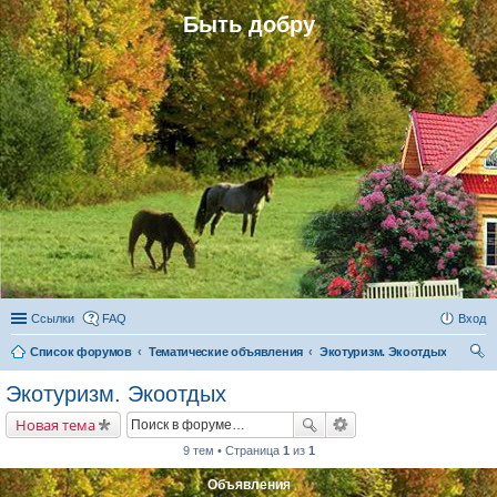
Быть добру
Ссылки
FAQ
Вход
Список форумов
Тематические объявления
Экотуризм. Экоотдых
ои
Экотуризм. Экоотдых
ск
Новая тема
9 тем • Страница
1
из
1
Объявления