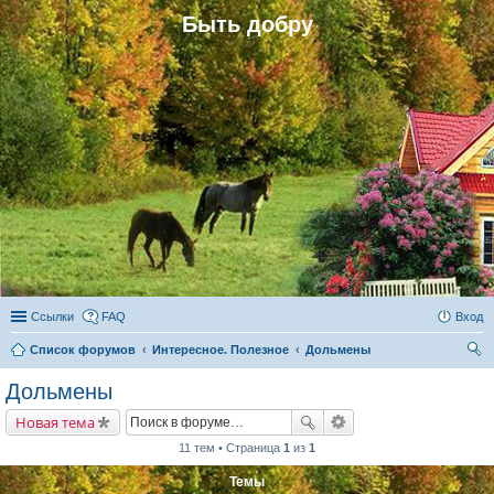
Быть добру
Ссылки
FAQ
Вход
Список форумов
Интересное. Полезное
Дольмены
ои
Дольмены
ск
Новая тема
11 тем • Страница
1
из
1
Темы