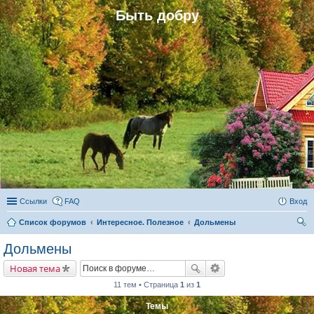
Быть добру
Ссылки
FAQ
Вход
Список форумов
Интересное. Полезное
Дольмены
ои
Дольмены
ск
Новая тема
11 тем • Страница
1
из
1
Темы