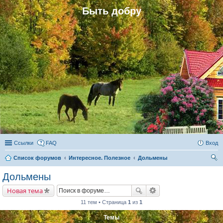
Быть добру
Ссылки
FAQ
Вход
Список форумов
Интересное. Полезное
Дольмены
ои
Дольмены
ск
Новая тема
11 тем • Страница
1
из
1
Темы