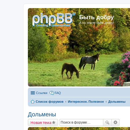
Быть добру
А на земле быть добру!
Ссылки
FAQ
Список форумов
Интересное. Полезное
Дольмены
Дольмены
Новая тема