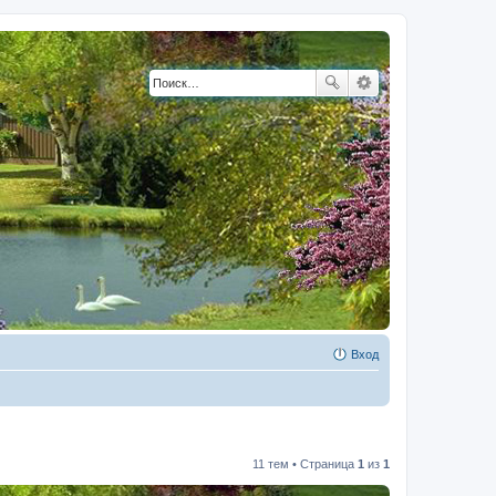
Вход
11 тем • Страница
1
из
1