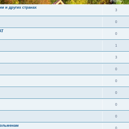
ОТВЕТЫ
и и других странах
3
0
АТ
0
1
3
0
0
0
0
0
дольменам
0