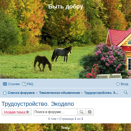
Быть добру
Ссылки
FAQ
Вход
Список форумов
Тематические объявления
Трудоустройство. Экодело
ои
Трудоустройство. Экодело
ск
Новая тема
6 тем • Страница
1
из
1
Темы