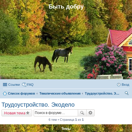
Быть добру
Ссылки
FAQ
Вход
Список форумов
Тематические объявления
Трудоустройство. Экодело
ои
Трудоустройство. Экодело
ск
Новая тема
6 тем • Страница
1
из
1
Темы