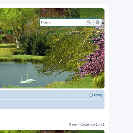
Вход
6 тем • Страница
1
из
1