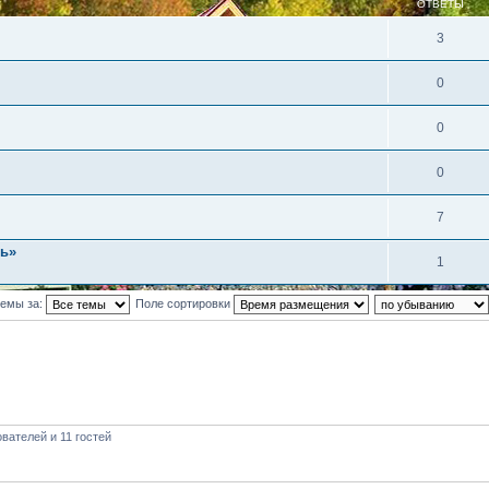
ОТВЕТЫ
3
0
0
0
7
ль»
1
темы за:
Поле сортировки
вателей и 11 гостей