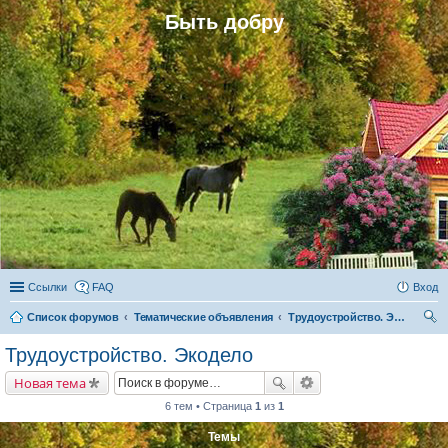
Быть добру
Ссылки
FAQ
Вход
Список форумов
Тематические объявления
Трудоустройство. Экодело
ои
Трудоустройство. Экодело
ск
Новая тема
6 тем • Страница
1
из
1
Темы