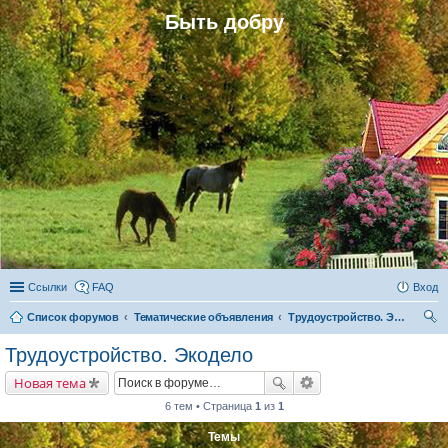
Быть добру
Ссылки
FAQ
Вход
Список форумов
Тематические объявления
Трудоустройство. Экодело
ои
Трудоустройство. Экодело
ск
Новая тема
6 тем • Страница
1
из
1
Темы