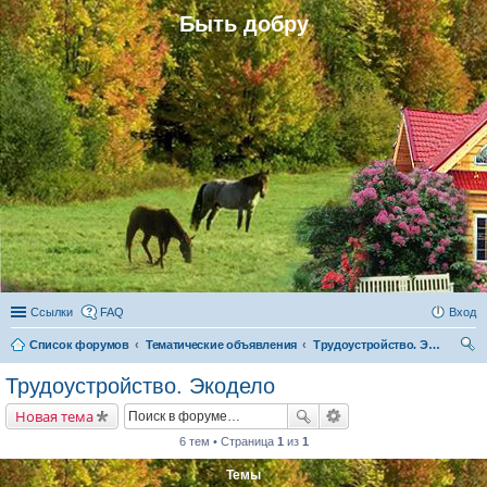
Быть добру
Ссылки
FAQ
Вход
Список форумов
Тематические объявления
Трудоустройство. Экодело
ои
Трудоустройство. Экодело
ск
Новая тема
6 тем • Страница
1
из
1
Темы