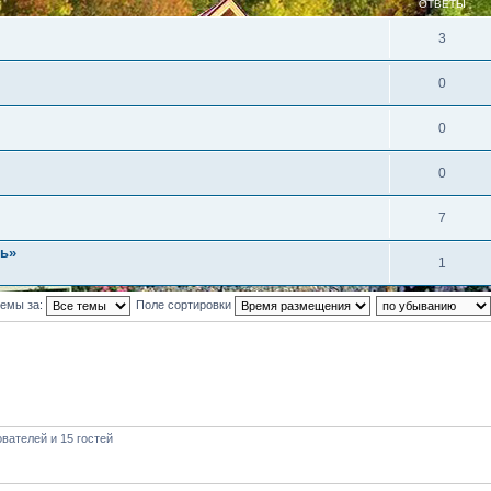
ОТВЕТЫ
3
0
0
0
7
ль»
1
темы за:
Поле сортировки
вателей и 15 гостей