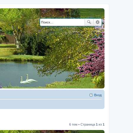
Вход
6 тем • Страница
1
из
1