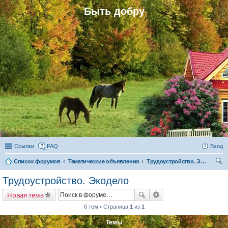
Быть добру
Ссылки
FAQ
Вход
Список форумов
Тематические объявления
Трудоустройство. Экодело
ои
Трудоустройство. Экодело
ск
Новая тема
6 тем • Страница
1
из
1
Темы