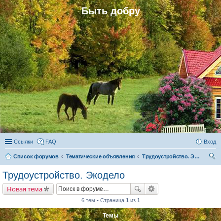
Быть добру
Ссылки
FAQ
Вход
Список форумов
Тематические объявления
Трудоустройство. Экодело
ои
Трудоустройство. Экодело
ск
Новая тема
6 тем • Страница
1
из
1
Темы