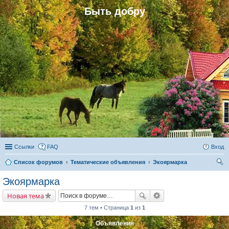
Быть добру
Ссылки
FAQ
Вход
Список форумов
Тематические объявления
Экоярмарка
ои
Экоярмарка
ск
Новая тема
7 тем • Страница
1
из
1
Объявления