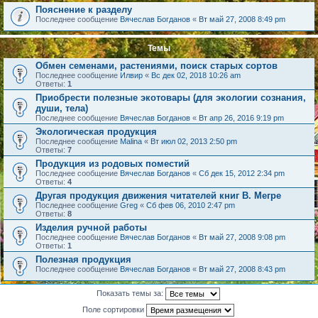
Пояснение к разделу
Последнее сообщение
Вячеслав Богданов
«
Вт май 27, 2008 8:49 pm
Темы
Обмен семенами, растениями, поиск старых сортов
Последнее сообщение
Илвир
«
Вс дек 02, 2018 10:26 am
Ответы:
1
Приобрести полезные экотовары (для экологии сознания,
души, тела)
Последнее сообщение
Вячеслав Богданов
«
Вт апр 26, 2016 9:19 pm
Экологическая продукция
Последнее сообщение
Malina
«
Вт июл 02, 2013 2:50 pm
Ответы:
7
Продукция из родовых поместий
Последнее сообщение
Вячеслав Богданов
«
Сб дек 15, 2012 2:34 pm
Ответы:
4
Другая продукция движения читателей книг В. Мегре
Последнее сообщение
Greg
«
Сб фев 06, 2010 2:47 pm
Ответы:
8
Изделия ручной работы
Последнее сообщение
Вячеслав Богданов
«
Вт май 27, 2008 9:08 pm
Ответы:
1
Полезная продукция
Последнее сообщение
Вячеслав Богданов
«
Вт май 27, 2008 8:43 pm
Показать темы за:
Поле сортировки