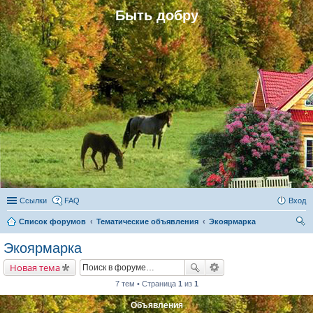
Быть добру
Ссылки
FAQ
Вход
Список форумов
Тематические объявления
Экоярмарка
ои
Экоярмарка
ск
Новая тема
7 тем • Страница
1
из
1
Объявления