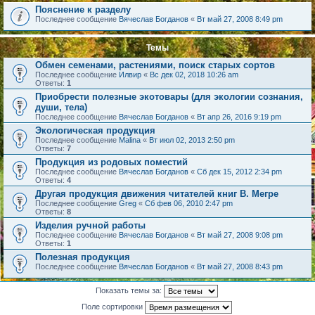
Пояснение к разделу
Последнее сообщение
Вячеслав Богданов
«
Вт май 27, 2008 8:49 pm
Темы
Обмен семенами, растениями, поиск старых сортов
Последнее сообщение
Илвир
«
Вс дек 02, 2018 10:26 am
Ответы:
1
Приобрести полезные экотовары (для экологии сознания,
души, тела)
Последнее сообщение
Вячеслав Богданов
«
Вт апр 26, 2016 9:19 pm
Экологическая продукция
Последнее сообщение
Malina
«
Вт июл 02, 2013 2:50 pm
Ответы:
7
Продукция из родовых поместий
Последнее сообщение
Вячеслав Богданов
«
Сб дек 15, 2012 2:34 pm
Ответы:
4
Другая продукция движения читателей книг В. Мегре
Последнее сообщение
Greg
«
Сб фев 06, 2010 2:47 pm
Ответы:
8
Изделия ручной работы
Последнее сообщение
Вячеслав Богданов
«
Вт май 27, 2008 9:08 pm
Ответы:
1
Полезная продукция
Последнее сообщение
Вячеслав Богданов
«
Вт май 27, 2008 8:43 pm
Показать темы за:
Поле сортировки