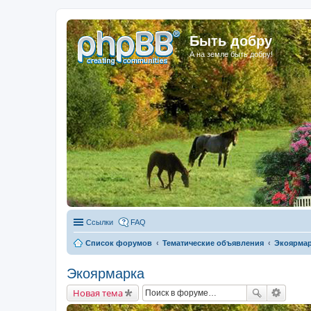
Быть добру
А на земле быть добру!
Ссылки
FAQ
Список форумов
Тематические объявления
Экоярма
Экоярмарка
Новая тема