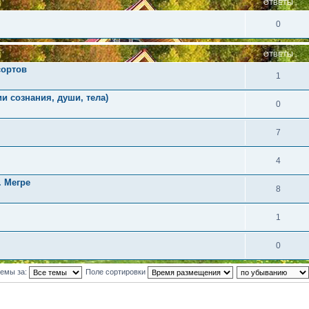
ОТВЕТЫ
0
ОТВЕТЫ
сортов
1
и сознания, души, тела)
0
7
4
. Мегре
8
1
0
темы за:
Поле сортировки