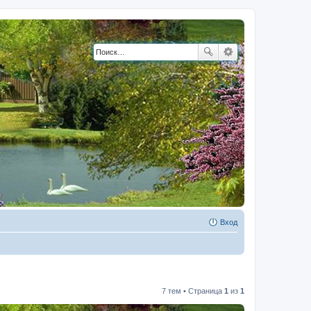
Вход
7 тем • Страница
1
из
1