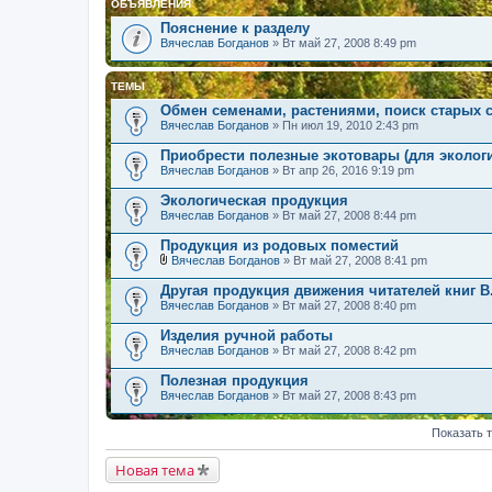
ОБЪЯВЛЕНИЯ
Пояснение к разделу
Вячеслав Богданов
» Вт май 27, 2008 8:49 pm
ТЕМЫ
Обмен семенами, растениями, поиск старых 
Вячеслав Богданов
» Пн июл 19, 2010 2:43 pm
Приобрести полезные экотовары (для экологи
Вячеслав Богданов
» Вт апр 26, 2016 9:19 pm
Экологическая продукция
Вячеслав Богданов
» Вт май 27, 2008 8:44 pm
Продукция из родовых поместий
Вячеслав Богданов
» Вт май 27, 2008 8:41 pm
В
л
Другая продукция движения читателей книг В
о
Вячеслав Богданов
» Вт май 27, 2008 8:40 pm
ж
е
Изделия ручной работы
н
Вячеслав Богданов
и
» Вт май 27, 2008 8:42 pm
я
Полезная продукция
Вячеслав Богданов
» Вт май 27, 2008 8:43 pm
Показать 
Новая тема