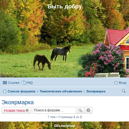
Быть добру
Ссылки
FAQ
Вход
Список форумов
Тематические объявления
Экоярмарка
ои
Экоярмарка
ск
Новая тема
7 тем • Страница
1
из
1
Объявления