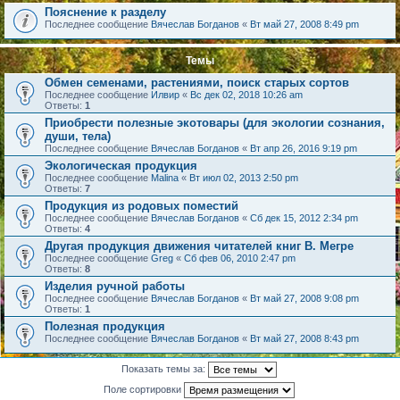
Пояснение к разделу
Последнее сообщение
Вячеслав Богданов
«
Вт май 27, 2008 8:49 pm
Темы
Обмен семенами, растениями, поиск старых сортов
Последнее сообщение
Илвир
«
Вс дек 02, 2018 10:26 am
Ответы:
1
Приобрести полезные экотовары (для экологии сознания,
души, тела)
Последнее сообщение
Вячеслав Богданов
«
Вт апр 26, 2016 9:19 pm
Экологическая продукция
Последнее сообщение
Malina
«
Вт июл 02, 2013 2:50 pm
Ответы:
7
Продукция из родовых поместий
Последнее сообщение
Вячеслав Богданов
«
Сб дек 15, 2012 2:34 pm
Ответы:
4
Другая продукция движения читателей книг В. Мегре
Последнее сообщение
Greg
«
Сб фев 06, 2010 2:47 pm
Ответы:
8
Изделия ручной работы
Последнее сообщение
Вячеслав Богданов
«
Вт май 27, 2008 9:08 pm
Ответы:
1
Полезная продукция
Последнее сообщение
Вячеслав Богданов
«
Вт май 27, 2008 8:43 pm
Показать темы за:
Поле сортировки