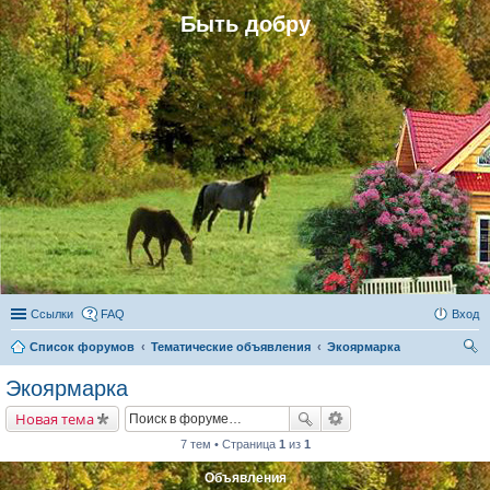
Быть добру
Ссылки
FAQ
Вход
Список форумов
Тематические объявления
Экоярмарка
ои
Экоярмарка
ск
Новая тема
7 тем • Страница
1
из
1
Объявления