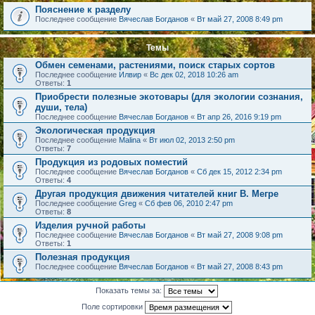
Пояснение к разделу
Последнее сообщение
Вячеслав Богданов
«
Вт май 27, 2008 8:49 pm
Темы
Обмен семенами, растениями, поиск старых сортов
Последнее сообщение
Илвир
«
Вс дек 02, 2018 10:26 am
Ответы:
1
Приобрести полезные экотовары (для экологии сознания,
души, тела)
Последнее сообщение
Вячеслав Богданов
«
Вт апр 26, 2016 9:19 pm
Экологическая продукция
Последнее сообщение
Malina
«
Вт июл 02, 2013 2:50 pm
Ответы:
7
Продукция из родовых поместий
Последнее сообщение
Вячеслав Богданов
«
Сб дек 15, 2012 2:34 pm
Ответы:
4
Другая продукция движения читателей книг В. Мегре
Последнее сообщение
Greg
«
Сб фев 06, 2010 2:47 pm
Ответы:
8
Изделия ручной работы
Последнее сообщение
Вячеслав Богданов
«
Вт май 27, 2008 9:08 pm
Ответы:
1
Полезная продукция
Последнее сообщение
Вячеслав Богданов
«
Вт май 27, 2008 8:43 pm
Показать темы за:
Поле сортировки