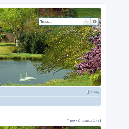
Вход
7 тем • Страница
1
из
1