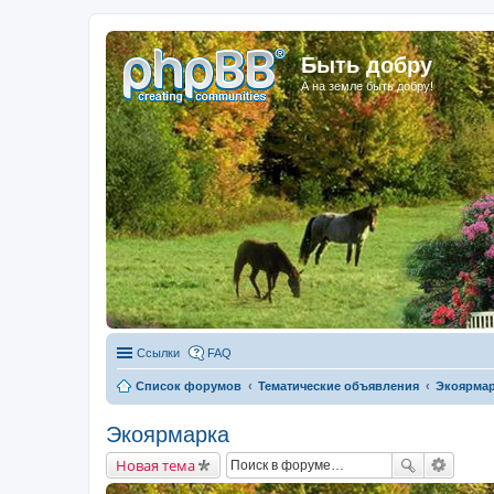
Быть добру
А на земле быть добру!
Ссылки
FAQ
Список форумов
Тематические объявления
Экоярма
Экоярмарка
Новая тема