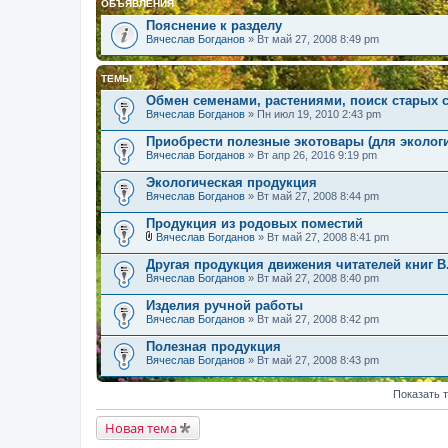
ОБЪЯВЛЕНИЯ
Пояснение к разделу
Вячеслав Богданов
» Вт май 27, 2008 8:49 pm
ТЕМЫ
Обмен семенами, растениями, поиск старых 
Вячеслав Богданов
» Пн июл 19, 2010 2:43 pm
Приобрести полезные экотовары (для экологи
Вячеслав Богданов
» Вт апр 26, 2016 9:19 pm
Экологическая продукция
Вячеслав Богданов
» Вт май 27, 2008 8:44 pm
Продукция из родовых поместий
Вячеслав Богданов
» Вт май 27, 2008 8:41 pm
В
л
Другая продукция движения читателей книг В
о
Вячеслав Богданов
» Вт май 27, 2008 8:40 pm
ж
е
Изделия ручной работы
н
Вячеслав Богданов
и
» Вт май 27, 2008 8:42 pm
я
Полезная продукция
Вячеслав Богданов
» Вт май 27, 2008 8:43 pm
Показать 
Новая тема