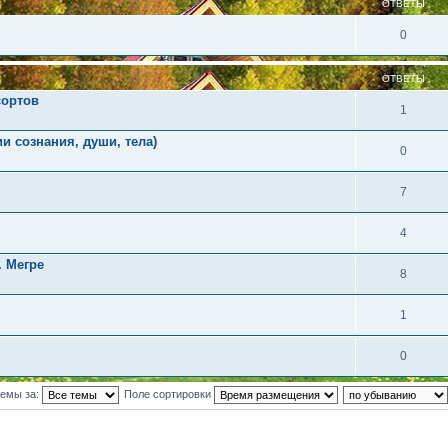
ОТВЕТЫ
0
ОТВЕТЫ
сортов
1
и сознания, души, тела)
0
7
4
. Мегре
8
1
0
темы за:
Поле сортировки