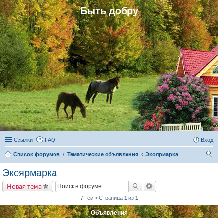
Быть добру
Ссылки
FAQ
Вход
Список форумов
Тематические объявления
Экоярмарка
ои
Экоярмарка
ск
Новая тема
7 тем • Страница
1
из
1
Объявления