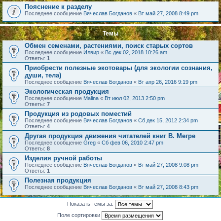
Пояснение к разделу
Последнее сообщение
Вячеслав Богданов
«
Вт май 27, 2008 8:49 pm
Темы
Обмен семенами, растениями, поиск старых сортов
Последнее сообщение
Илвир
«
Вс дек 02, 2018 10:26 am
Ответы:
1
Приобрести полезные экотовары (для экологии сознания,
души, тела)
Последнее сообщение
Вячеслав Богданов
«
Вт апр 26, 2016 9:19 pm
Экологическая продукция
Последнее сообщение
Malina
«
Вт июл 02, 2013 2:50 pm
Ответы:
7
Продукция из родовых поместий
Последнее сообщение
Вячеслав Богданов
«
Сб дек 15, 2012 2:34 pm
Ответы:
4
Другая продукция движения читателей книг В. Мегре
Последнее сообщение
Greg
«
Сб фев 06, 2010 2:47 pm
Ответы:
8
Изделия ручной работы
Последнее сообщение
Вячеслав Богданов
«
Вт май 27, 2008 9:08 pm
Ответы:
1
Полезная продукция
Последнее сообщение
Вячеслав Богданов
«
Вт май 27, 2008 8:43 pm
Показать темы за:
Поле сортировки