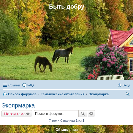
Быть добру
Ссылки
FAQ
Вход
Список форумов
Тематические объявления
Экоярмарка
ои
Экоярмарка
ск
Новая тема
7 тем • Страница
1
из
1
Объявления