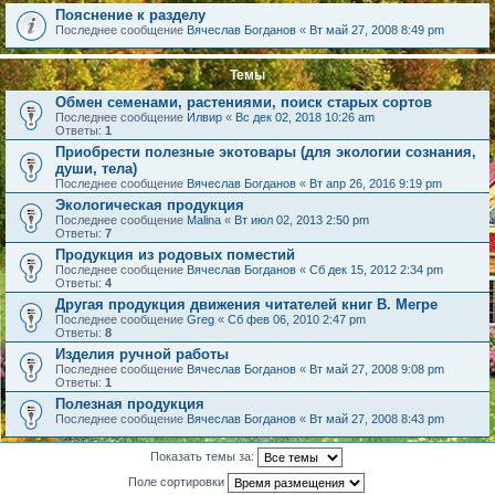
Пояснение к разделу
Последнее сообщение
Вячеслав Богданов
«
Вт май 27, 2008 8:49 pm
Темы
Обмен семенами, растениями, поиск старых сортов
Последнее сообщение
Илвир
«
Вс дек 02, 2018 10:26 am
Ответы:
1
Приобрести полезные экотовары (для экологии сознания,
души, тела)
Последнее сообщение
Вячеслав Богданов
«
Вт апр 26, 2016 9:19 pm
Экологическая продукция
Последнее сообщение
Malina
«
Вт июл 02, 2013 2:50 pm
Ответы:
7
Продукция из родовых поместий
Последнее сообщение
Вячеслав Богданов
«
Сб дек 15, 2012 2:34 pm
Ответы:
4
Другая продукция движения читателей книг В. Мегре
Последнее сообщение
Greg
«
Сб фев 06, 2010 2:47 pm
Ответы:
8
Изделия ручной работы
Последнее сообщение
Вячеслав Богданов
«
Вт май 27, 2008 9:08 pm
Ответы:
1
Полезная продукция
Последнее сообщение
Вячеслав Богданов
«
Вт май 27, 2008 8:43 pm
Показать темы за:
Поле сортировки