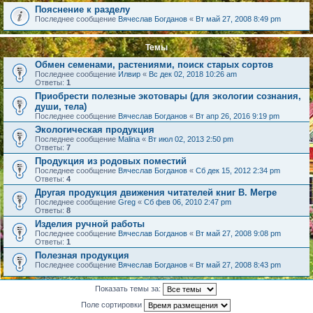
Пояснение к разделу
Последнее сообщение
Вячеслав Богданов
«
Вт май 27, 2008 8:49 pm
Темы
Обмен семенами, растениями, поиск старых сортов
Последнее сообщение
Илвир
«
Вс дек 02, 2018 10:26 am
Ответы:
1
Приобрести полезные экотовары (для экологии сознания,
души, тела)
Последнее сообщение
Вячеслав Богданов
«
Вт апр 26, 2016 9:19 pm
Экологическая продукция
Последнее сообщение
Malina
«
Вт июл 02, 2013 2:50 pm
Ответы:
7
Продукция из родовых поместий
Последнее сообщение
Вячеслав Богданов
«
Сб дек 15, 2012 2:34 pm
Ответы:
4
Другая продукция движения читателей книг В. Мегре
Последнее сообщение
Greg
«
Сб фев 06, 2010 2:47 pm
Ответы:
8
Изделия ручной работы
Последнее сообщение
Вячеслав Богданов
«
Вт май 27, 2008 9:08 pm
Ответы:
1
Полезная продукция
Последнее сообщение
Вячеслав Богданов
«
Вт май 27, 2008 8:43 pm
Показать темы за:
Поле сортировки