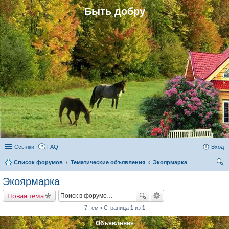
Быть добру
Ссылки
FAQ
Вход
Список форумов
Тематические объявления
Экоярмарка
ои
Экоярмарка
ск
Новая тема
7 тем • Страница
1
из
1
Объявления