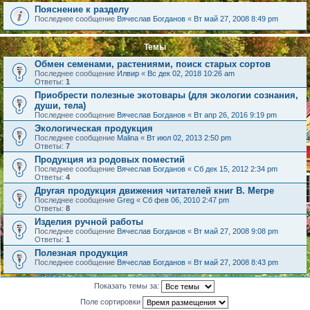
Пояснение к разделу
Последнее сообщение
Вячеслав Богданов
«
Вт май 27, 2008 8:49 pm
Темы
Обмен семенами, растениями, поиск старых сортов
Последнее сообщение
Илвир
«
Вс дек 02, 2018 10:26 am
Ответы:
1
Приобрести полезные экотовары (для экологии сознания,
души, тела)
Последнее сообщение
Вячеслав Богданов
«
Вт апр 26, 2016 9:19 pm
Экологическая продукция
Последнее сообщение
Malina
«
Вт июл 02, 2013 2:50 pm
Ответы:
7
Продукция из родовых поместий
Последнее сообщение
Вячеслав Богданов
«
Сб дек 15, 2012 2:34 pm
Ответы:
4
Другая продукция движения читателей книг В. Мегре
Последнее сообщение
Greg
«
Сб фев 06, 2010 2:47 pm
Ответы:
8
Изделия ручной работы
Последнее сообщение
Вячеслав Богданов
«
Вт май 27, 2008 9:08 pm
Ответы:
1
Полезная продукция
Последнее сообщение
Вячеслав Богданов
«
Вт май 27, 2008 8:43 pm
Показать темы за:
Поле сортировки