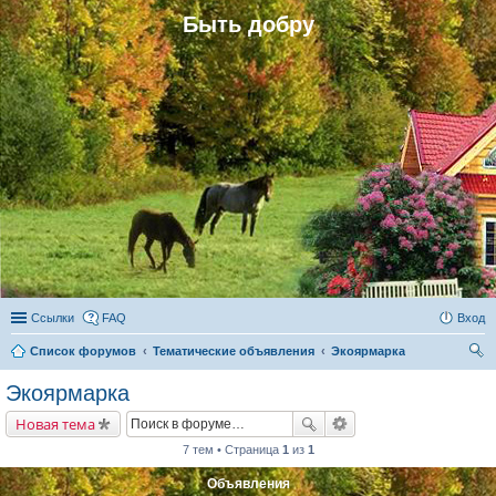
Быть добру
Ссылки
FAQ
Вход
Список форумов
Тематические объявления
Экоярмарка
ои
Экоярмарка
ск
Новая тема
7 тем • Страница
1
из
1
Объявления