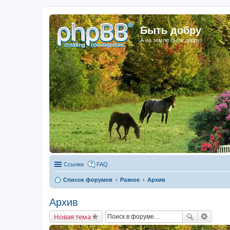
Быть добру
А на земле быть добру!
Ссылки
FAQ
Список форумов
Разное
Архив
Архив
Новая тема