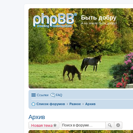
Быть добру
А на земле быть добру!
Ссылки
FAQ
Список форумов
Разное
Архив
Архив
Новая тема