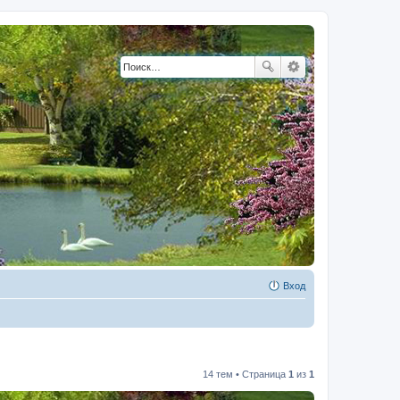
Вход
14 тем • Страница
1
из
1