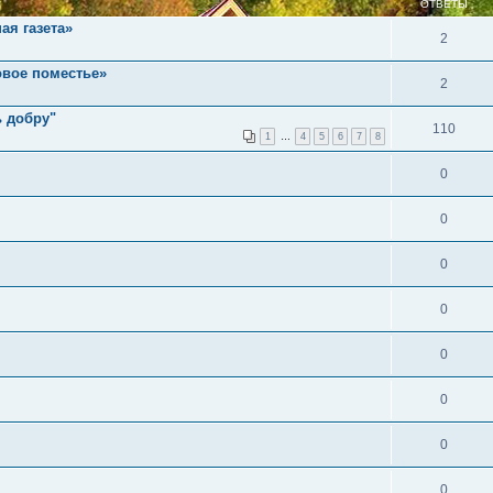
ОТВЕТЫ
ая газета»
2
овое поместье»
2
ь добру"
110
1
…
4
5
6
7
8
0
0
0
0
0
0
0
0