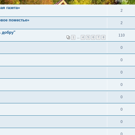
ОТВЕТЫ
ая газета»
2
овое поместье»
2
ь добру"
110
1
…
4
5
6
7
8
0
0
0
0
0
0
0
0