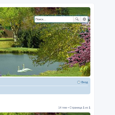
Вход
14 тем • Страница
1
из
1