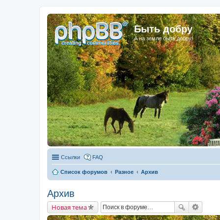
Быть добру
А на земле быть добру!
Ссылки
FAQ
Список форумов
Разное
Архив
Архив
Новая тема