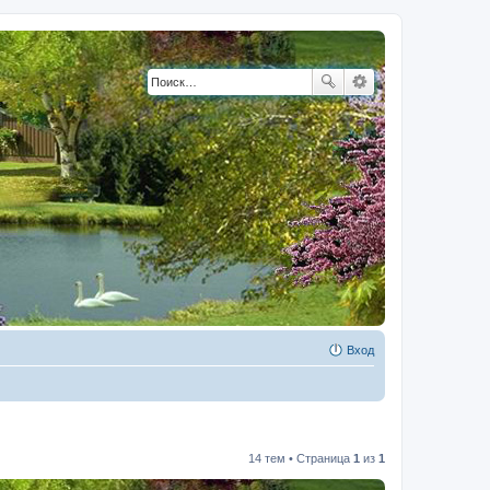
Вход
14 тем • Страница
1
из
1