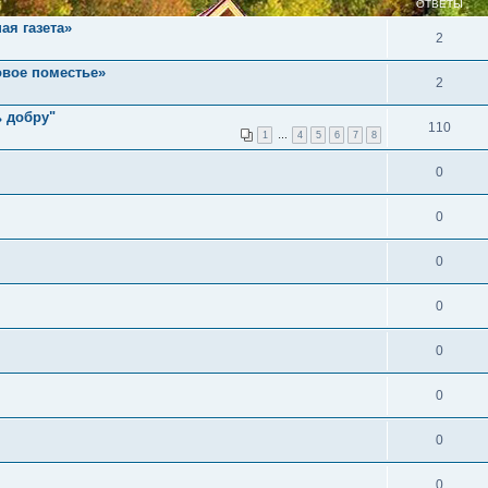
ОТВЕТЫ
ая газета»
2
овое поместье»
2
ь добру"
110
1
…
4
5
6
7
8
0
0
0
0
0
0
0
0