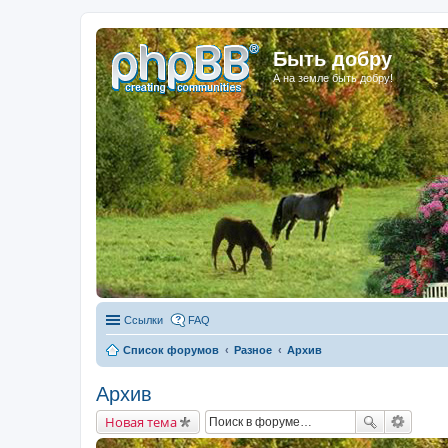
Быть добру
А на земле быть добру!
Ссылки
FAQ
Список форумов
Разное
Архив
Архив
Новая тема