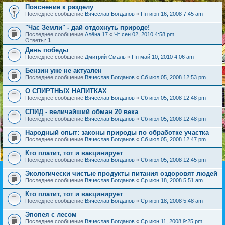
Пояснение к разделу
Последнее сообщение
Вячеслав Богданов
«
Пн июн 16, 2008 7:45 am
"Час Земли" - дай отдохнуть природе!
Последнее сообщение
Алёна 17
«
Чт сен 02, 2010 4:58 pm
Ответы:
1
День победы
Последнее сообщение
Дмитрий Смаль
«
Пн май 10, 2010 4:06 am
Бензин уже не актуален
Последнее сообщение
Вячеслав Богданов
«
Сб июл 05, 2008 12:53 pm
О СПИРТНЫХ НАПИТКАХ
Последнее сообщение
Вячеслав Богданов
«
Сб июл 05, 2008 12:48 pm
СПИД - величайший обман 20 века
Последнее сообщение
Вячеслав Богданов
«
Сб июл 05, 2008 12:48 pm
Народный опыт: законы природы по обработке участка
Последнее сообщение
Вячеслав Богданов
«
Сб июл 05, 2008 12:47 pm
Кто платит, тот и вакцинирует
Последнее сообщение
Вячеслав Богданов
«
Сб июл 05, 2008 12:45 pm
Экологически чистые продукты питания оздоровят людей
Последнее сообщение
Вячеслав Богданов
«
Ср июн 18, 2008 5:51 am
Кто платит, тот и вакцинирует
Последнее сообщение
Вячеслав Богданов
«
Ср июн 18, 2008 5:48 am
Эпопея с лесом
Последнее сообщение
Вячеслав Богданов
«
Ср июн 11, 2008 9:25 pm