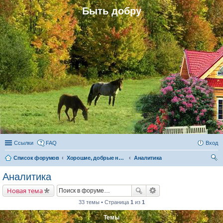
Быть добру
Ссылки
FAQ
Вход
Список форумов
Хорошие, добрые новости и их распространение в обществе
Аналитика
ои
Аналитика
ск
Новая тема
33 темы • Страница
1
из
1
Темы