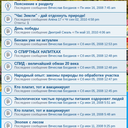
Пояснение к разделу
Последнее сообщение
Вячеслав Богданов
«
Пн июн 16, 2008 7:45 am
"Час Земли" - дай отдохнуть природе!
Последнее сообщение
Алёна 17
«
Чт сен 02, 2010 4:58 pm
Ответы:
1
День победы
Последнее сообщение
Дмитрий Смаль
«
Пн май 10, 2010 4:06 am
Бензин уже не актуален
Последнее сообщение
Вячеслав Богданов
«
Сб июл 05, 2008 12:53 pm
О СПИРТНЫХ НАПИТКАХ
Последнее сообщение
Вячеслав Богданов
«
Сб июл 05, 2008 12:48 pm
СПИД - величайший обман 20 века
Последнее сообщение
Вячеслав Богданов
«
Сб июл 05, 2008 12:48 pm
Народный опыт: законы природы по обработке участка
Последнее сообщение
Вячеслав Богданов
«
Сб июл 05, 2008 12:47 pm
Кто платит, тот и вакцинирует
Последнее сообщение
Вячеслав Богданов
«
Сб июл 05, 2008 12:45 pm
Экологически чистые продукты питания оздоровят людей
Последнее сообщение
Вячеслав Богданов
«
Ср июн 18, 2008 5:51 am
Кто платит, тот и вакцинирует
Последнее сообщение
Вячеслав Богданов
«
Ср июн 18, 2008 5:48 am
Эпопея с лесом
Последнее сообщение
Вячеслав Богданов
«
Ср июн 11, 2008 9:25 pm