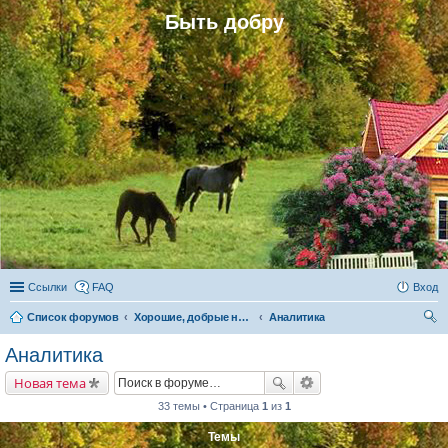
Быть добру
Ссылки
FAQ
Вход
Список форумов
Хорошие, добрые новости и их распространение в обществе
Аналитика
ои
Аналитика
ск
Новая тема
33 темы • Страница
1
из
1
Темы