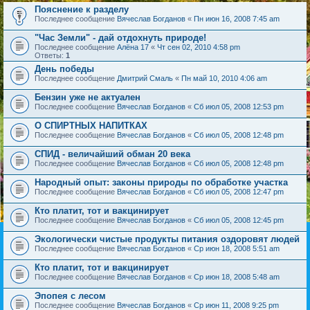
Пояснение к разделу
Последнее сообщение
Вячеслав Богданов
«
Пн июн 16, 2008 7:45 am
"Час Земли" - дай отдохнуть природе!
Последнее сообщение
Алёна 17
«
Чт сен 02, 2010 4:58 pm
Ответы:
1
День победы
Последнее сообщение
Дмитрий Смаль
«
Пн май 10, 2010 4:06 am
Бензин уже не актуален
Последнее сообщение
Вячеслав Богданов
«
Сб июл 05, 2008 12:53 pm
О СПИРТНЫХ НАПИТКАХ
Последнее сообщение
Вячеслав Богданов
«
Сб июл 05, 2008 12:48 pm
СПИД - величайший обман 20 века
Последнее сообщение
Вячеслав Богданов
«
Сб июл 05, 2008 12:48 pm
Народный опыт: законы природы по обработке участка
Последнее сообщение
Вячеслав Богданов
«
Сб июл 05, 2008 12:47 pm
Кто платит, тот и вакцинирует
Последнее сообщение
Вячеслав Богданов
«
Сб июл 05, 2008 12:45 pm
Экологически чистые продукты питания оздоровят людей
Последнее сообщение
Вячеслав Богданов
«
Ср июн 18, 2008 5:51 am
Кто платит, тот и вакцинирует
Последнее сообщение
Вячеслав Богданов
«
Ср июн 18, 2008 5:48 am
Эпопея с лесом
Последнее сообщение
Вячеслав Богданов
«
Ср июн 11, 2008 9:25 pm