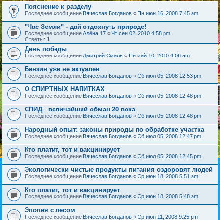
Пояснение к разделу
Последнее сообщение
Вячеслав Богданов
«
Пн июн 16, 2008 7:45 am
"Час Земли" - дай отдохнуть природе!
Последнее сообщение
Алёна 17
«
Чт сен 02, 2010 4:58 pm
Ответы:
1
День победы
Последнее сообщение
Дмитрий Смаль
«
Пн май 10, 2010 4:06 am
Бензин уже не актуален
Последнее сообщение
Вячеслав Богданов
«
Сб июл 05, 2008 12:53 pm
О СПИРТНЫХ НАПИТКАХ
Последнее сообщение
Вячеслав Богданов
«
Сб июл 05, 2008 12:48 pm
СПИД - величайший обман 20 века
Последнее сообщение
Вячеслав Богданов
«
Сб июл 05, 2008 12:48 pm
Народный опыт: законы природы по обработке участка
Последнее сообщение
Вячеслав Богданов
«
Сб июл 05, 2008 12:47 pm
Кто платит, тот и вакцинирует
Последнее сообщение
Вячеслав Богданов
«
Сб июл 05, 2008 12:45 pm
Экологически чистые продукты питания оздоровят людей
Последнее сообщение
Вячеслав Богданов
«
Ср июн 18, 2008 5:51 am
Кто платит, тот и вакцинирует
Последнее сообщение
Вячеслав Богданов
«
Ср июн 18, 2008 5:48 am
Эпопея с лесом
Последнее сообщение
Вячеслав Богданов
«
Ср июн 11, 2008 9:25 pm