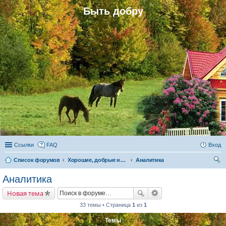
Быть добру
Ссылки
FAQ
Вход
Список форумов
Хорошие, добрые новости и их распространение в обществе
Аналитика
ои
Аналитика
ск
Новая тема
33 темы • Страница
1
из
1
Темы