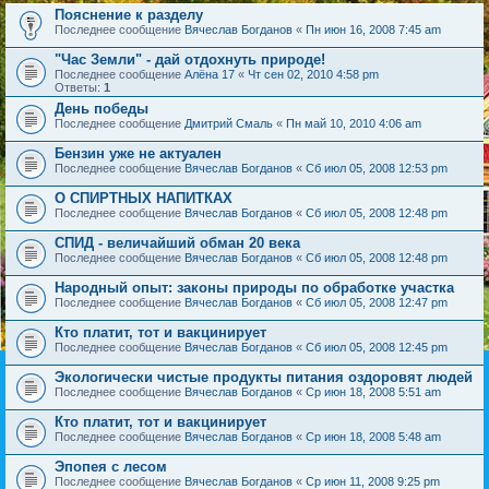
Пояснение к разделу
Последнее сообщение
Вячеслав Богданов
«
Пн июн 16, 2008 7:45 am
"Час Земли" - дай отдохнуть природе!
Последнее сообщение
Алёна 17
«
Чт сен 02, 2010 4:58 pm
Ответы:
1
День победы
Последнее сообщение
Дмитрий Смаль
«
Пн май 10, 2010 4:06 am
Бензин уже не актуален
Последнее сообщение
Вячеслав Богданов
«
Сб июл 05, 2008 12:53 pm
О СПИРТНЫХ НАПИТКАХ
Последнее сообщение
Вячеслав Богданов
«
Сб июл 05, 2008 12:48 pm
СПИД - величайший обман 20 века
Последнее сообщение
Вячеслав Богданов
«
Сб июл 05, 2008 12:48 pm
Народный опыт: законы природы по обработке участка
Последнее сообщение
Вячеслав Богданов
«
Сб июл 05, 2008 12:47 pm
Кто платит, тот и вакцинирует
Последнее сообщение
Вячеслав Богданов
«
Сб июл 05, 2008 12:45 pm
Экологически чистые продукты питания оздоровят людей
Последнее сообщение
Вячеслав Богданов
«
Ср июн 18, 2008 5:51 am
Кто платит, тот и вакцинирует
Последнее сообщение
Вячеслав Богданов
«
Ср июн 18, 2008 5:48 am
Эпопея с лесом
Последнее сообщение
Вячеслав Богданов
«
Ср июн 11, 2008 9:25 pm