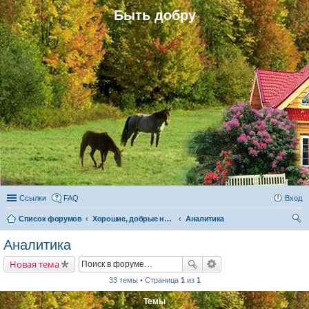
Быть добру
Ссылки
FAQ
Вход
Список форумов
Хорошие, добрые новости и их распространение в обществе
Аналитика
ои
Аналитика
ск
Новая тема
33 темы • Страница
1
из
1
Темы