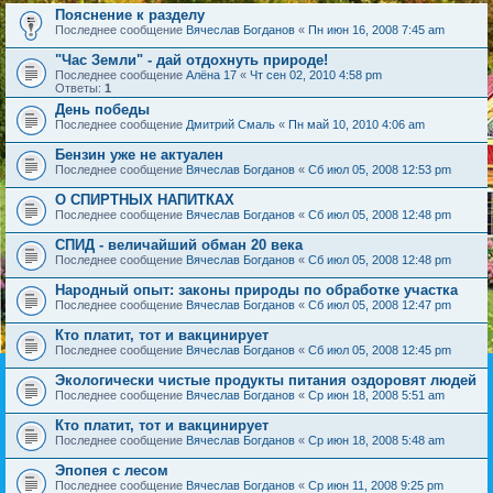
Пояснение к разделу
Последнее сообщение
Вячеслав Богданов
«
Пн июн 16, 2008 7:45 am
"Час Земли" - дай отдохнуть природе!
Последнее сообщение
Алёна 17
«
Чт сен 02, 2010 4:58 pm
Ответы:
1
День победы
Последнее сообщение
Дмитрий Смаль
«
Пн май 10, 2010 4:06 am
Бензин уже не актуален
Последнее сообщение
Вячеслав Богданов
«
Сб июл 05, 2008 12:53 pm
О СПИРТНЫХ НАПИТКАХ
Последнее сообщение
Вячеслав Богданов
«
Сб июл 05, 2008 12:48 pm
СПИД - величайший обман 20 века
Последнее сообщение
Вячеслав Богданов
«
Сб июл 05, 2008 12:48 pm
Народный опыт: законы природы по обработке участка
Последнее сообщение
Вячеслав Богданов
«
Сб июл 05, 2008 12:47 pm
Кто платит, тот и вакцинирует
Последнее сообщение
Вячеслав Богданов
«
Сб июл 05, 2008 12:45 pm
Экологически чистые продукты питания оздоровят людей
Последнее сообщение
Вячеслав Богданов
«
Ср июн 18, 2008 5:51 am
Кто платит, тот и вакцинирует
Последнее сообщение
Вячеслав Богданов
«
Ср июн 18, 2008 5:48 am
Эпопея с лесом
Последнее сообщение
Вячеслав Богданов
«
Ср июн 11, 2008 9:25 pm