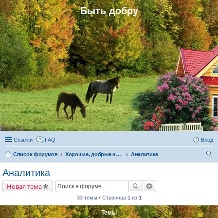
Быть добру
Ссылки
FAQ
Вход
Список форумов
Хорошие, добрые новости и их распространение в обществе
Аналитика
ои
Аналитика
ск
Новая тема
33 темы • Страница
1
из
1
Темы