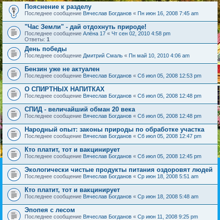
Пояснение к разделу
Последнее сообщение
Вячеслав Богданов
«
Пн июн 16, 2008 7:45 am
"Час Земли" - дай отдохнуть природе!
Последнее сообщение
Алёна 17
«
Чт сен 02, 2010 4:58 pm
Ответы:
1
День победы
Последнее сообщение
Дмитрий Смаль
«
Пн май 10, 2010 4:06 am
Бензин уже не актуален
Последнее сообщение
Вячеслав Богданов
«
Сб июл 05, 2008 12:53 pm
О СПИРТНЫХ НАПИТКАХ
Последнее сообщение
Вячеслав Богданов
«
Сб июл 05, 2008 12:48 pm
СПИД - величайший обман 20 века
Последнее сообщение
Вячеслав Богданов
«
Сб июл 05, 2008 12:48 pm
Народный опыт: законы природы по обработке участка
Последнее сообщение
Вячеслав Богданов
«
Сб июл 05, 2008 12:47 pm
Кто платит, тот и вакцинирует
Последнее сообщение
Вячеслав Богданов
«
Сб июл 05, 2008 12:45 pm
Экологически чистые продукты питания оздоровят людей
Последнее сообщение
Вячеслав Богданов
«
Ср июн 18, 2008 5:51 am
Кто платит, тот и вакцинирует
Последнее сообщение
Вячеслав Богданов
«
Ср июн 18, 2008 5:48 am
Эпопея с лесом
Последнее сообщение
Вячеслав Богданов
«
Ср июн 11, 2008 9:25 pm