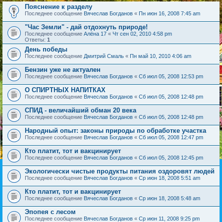
Пояснение к разделу
Последнее сообщение
Вячеслав Богданов
«
Пн июн 16, 2008 7:45 am
"Час Земли" - дай отдохнуть природе!
Последнее сообщение
Алёна 17
«
Чт сен 02, 2010 4:58 pm
Ответы:
1
День победы
Последнее сообщение
Дмитрий Смаль
«
Пн май 10, 2010 4:06 am
Бензин уже не актуален
Последнее сообщение
Вячеслав Богданов
«
Сб июл 05, 2008 12:53 pm
О СПИРТНЫХ НАПИТКАХ
Последнее сообщение
Вячеслав Богданов
«
Сб июл 05, 2008 12:48 pm
СПИД - величайший обман 20 века
Последнее сообщение
Вячеслав Богданов
«
Сб июл 05, 2008 12:48 pm
Народный опыт: законы природы по обработке участка
Последнее сообщение
Вячеслав Богданов
«
Сб июл 05, 2008 12:47 pm
Кто платит, тот и вакцинирует
Последнее сообщение
Вячеслав Богданов
«
Сб июл 05, 2008 12:45 pm
Экологически чистые продукты питания оздоровят людей
Последнее сообщение
Вячеслав Богданов
«
Ср июн 18, 2008 5:51 am
Кто платит, тот и вакцинирует
Последнее сообщение
Вячеслав Богданов
«
Ср июн 18, 2008 5:48 am
Эпопея с лесом
Последнее сообщение
Вячеслав Богданов
«
Ср июн 11, 2008 9:25 pm