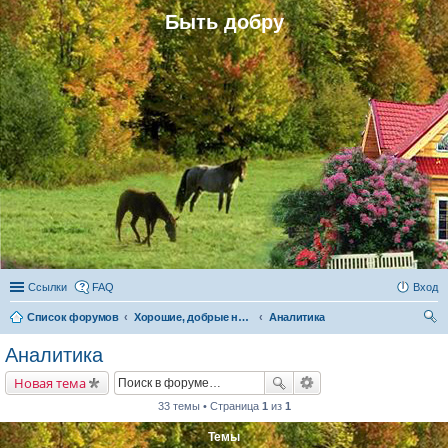
Быть добру
Ссылки
FAQ
Вход
Список форумов
Хорошие, добрые новости и их распространение в обществе
Аналитика
ои
Аналитика
ск
Новая тема
33 темы • Страница
1
из
1
Темы