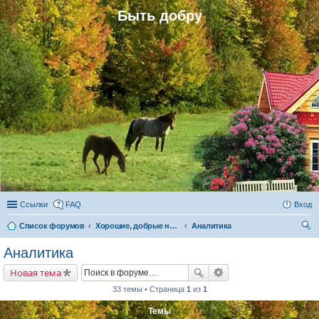
Быть добру
Ссылки
FAQ
Вход
Список форумов
Хорошие, добрые новости и их распространение в обществе
Аналитика
ои
Аналитика
ск
Новая тема
33 темы • Страница
1
из
1
Темы