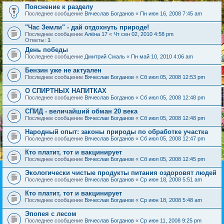
Пояснение к разделу
Последнее сообщение
Вячеслав Богданов
«
Пн июн 16, 2008 7:45 am
"Час Земли" - дай отдохнуть природе!
Последнее сообщение
Алёна 17
«
Чт сен 02, 2010 4:58 pm
Ответы:
1
День победы
Последнее сообщение
Дмитрий Смаль
«
Пн май 10, 2010 4:06 am
Бензин уже не актуален
Последнее сообщение
Вячеслав Богданов
«
Сб июл 05, 2008 12:53 pm
О СПИРТНЫХ НАПИТКАХ
Последнее сообщение
Вячеслав Богданов
«
Сб июл 05, 2008 12:48 pm
СПИД - величайший обман 20 века
Последнее сообщение
Вячеслав Богданов
«
Сб июл 05, 2008 12:48 pm
Народный опыт: законы природы по обработке участка
Последнее сообщение
Вячеслав Богданов
«
Сб июл 05, 2008 12:47 pm
Кто платит, тот и вакцинирует
Последнее сообщение
Вячеслав Богданов
«
Сб июл 05, 2008 12:45 pm
Экологически чистые продукты питания оздоровят людей
Последнее сообщение
Вячеслав Богданов
«
Ср июн 18, 2008 5:51 am
Кто платит, тот и вакцинирует
Последнее сообщение
Вячеслав Богданов
«
Ср июн 18, 2008 5:48 am
Эпопея с лесом
Последнее сообщение
Вячеслав Богданов
«
Ср июн 11, 2008 9:25 pm