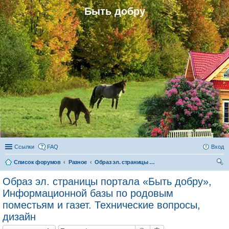
Быть добру
Ссылки
FAQ
Вход
Список форумов
Разное
Образ эл. страницы портала «Быть добру», Информационной базы по родовым поместьям и газет. Технические вопросы, дизайн
ои
Образ эл. страницы портала «Быть добру»,
ск
Информационной базы по родовым
поместьям и газет. Технические вопросы,
дизайн