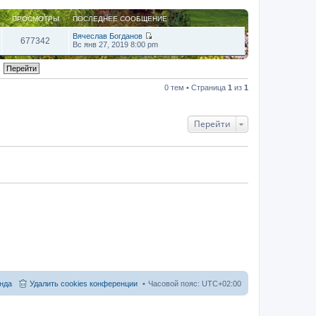
ПРОСМОТРЫ
ПОСЛЕДНЕЕ СООБЩЕНИЕ
Вячеслав Богданов
677342
П
Вс янв 27, 2019 8:00 pm
е
р
е
й
т
0 тем • Страница
1
из
1
и
к
п
о
Перейти
с
л
е
д
н
е
м
у
с
о
о
б
щ
е
н
и
ю
нда
Удалить cookies конференции
Часовой пояс:
UTC+02:00