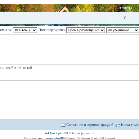
ОТВЕТЫ
0
темы за:
Поле сортировки
вателей и 14 гостей
Связаться с администрацией
Наша кома
Ad Units phpBB
© Anvar (apwa.ru)
Создано на основе
phpBB
® Forum Software © phpBB Limited