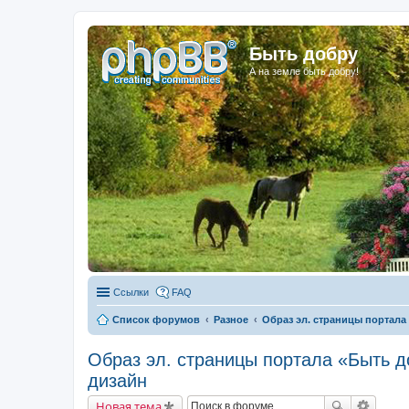
Быть добру
А на земле быть добру!
Ссылки
FAQ
Список форумов
Разное
Образ эл. страницы портала
Образ эл. страницы портала «Быть д
дизайн
Новая тема