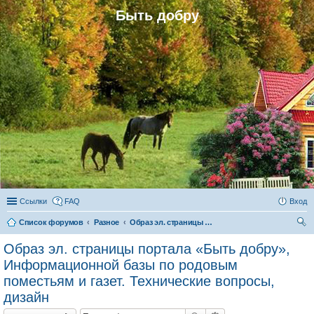
Быть добру
Ссылки
FAQ
Вход
Список форумов
Разное
Образ эл. страницы портала «Быть добру», Информационной базы по родовым поместьям и газет. Технические вопросы, дизайн
ои
Образ эл. страницы портала «Быть добру»,
ск
Информационной базы по родовым
поместьям и газет. Технические вопросы,
дизайн