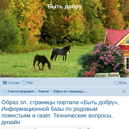
Быть добру
Ссылки
FAQ
Вход
Список форумов
Разное
Образ эл. страницы портала «Быть добру», Информационной базы по родовым поместьям и газет. Технические вопросы, дизайн
ои
Образ эл. страницы портала «Быть добру»,
ск
Информационной базы по родовым
поместьям и газет. Технические вопросы,
дизайн