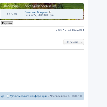
ПРОСМОТРЫ
ПОСЛЕДНЕЕ СООБЩЕНИЕ
Вячеслав Богданов
677276
П
Вс янв 27, 2019 8:00 pm
е
р
е
й
т
0 тем • Страница
1
из
1
и
к
п
о
Перейти
с
л
е
д
н
е
м
у
с
о
о
б
щ
е
н
и
ю
нда
Удалить cookies конференции
Часовой пояс:
UTC+02:00