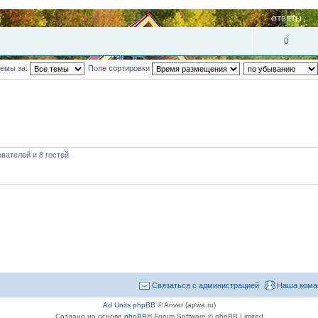
ОТВЕТЫ
0
темы за:
Поле сортировки
вателей и 8 гостей
Связаться с администрацией
Наша кома
Ad Units phpBB
© Anvar (apwa.ru)
Создано на основе
phpBB
® Forum Software © phpBB Limited