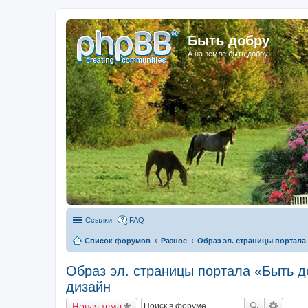
Быть добру
А на земле быть добру!
Ссылки
FAQ
Список форумов
Разное
Образ эл. страницы портала
Образ эл. страницы портала «Быть д
дизайн
Новая тема