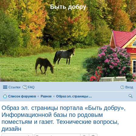
Быть добру
Ссылки
FAQ
Вход
Список форумов
Разное
Образ эл. страницы портала «Быть добру», Информационной базы по родовым поместьям и газет. Технические вопросы, дизайн
ои
Образ эл. страницы портала «Быть добру»,
ск
Информационной базы по родовым
поместьям и газет. Технические вопросы,
дизайн