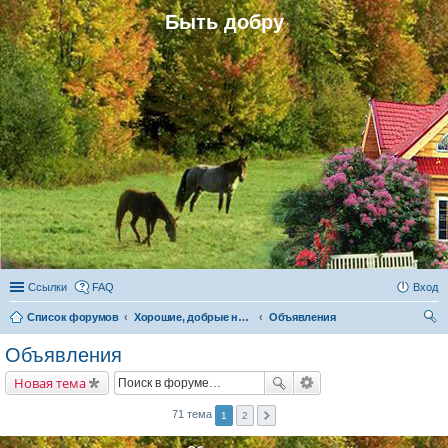
Быть добру
Ссылки
FAQ
Вход
Список форумов
Хорошие, добрые новости и их распространение в обществе
Объявления
ои
Объявления
ск
Новая тема
71 тема
1
2