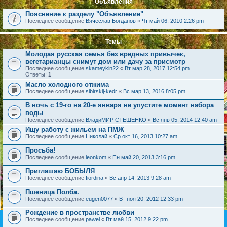
Объявления
Пояснение к разделу "Объявление"
Последнее сообщение
Вячеслав Богданов
«
Чт май 06, 2010 2:26 pm
Темы
Молодая русская семья без вредных привычек,
вегетарианцы снимут дом или дачу за присмотр
Последнее сообщение
skameykin22
«
Вт мар 28, 2017 12:54 pm
Ответы:
1
Масло холодного отжима
Последнее сообщение
sibirskij-kedr
«
Вс мар 13, 2016 8:05 pm
В ночь с 19-го на 20-е января не упустите момент набора
воды
Последнее сообщение
ВладиМИР СТЕШЕНКО
«
Вс янв 05, 2014 12:40 am
Ищу работу с жильем на ПМЖ
Последнее сообщение
Николай
«
Ср окт 16, 2013 10:27 am
Просьба!
Последнее сообщение
leonkom
«
Пн май 20, 2013 3:16 pm
Приглашаю БОБЫЛЯ
Последнее сообщение
fiordina
«
Вс апр 14, 2013 9:28 am
Пшеница Полба.
Последнее сообщение
eugen0077
«
Вт ноя 20, 2012 12:33 pm
Рождение в пространстве любви
Последнее сообщение
pawel
«
Вт май 15, 2012 9:22 pm