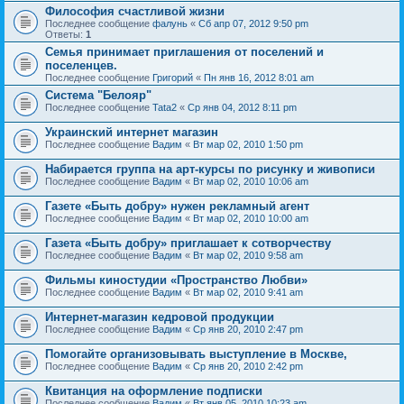
Философия счастливой жизни
Последнее сообщение
фалунь
«
Сб апр 07, 2012 9:50 pm
Ответы:
1
Семья принимает приглашения от поселений и
поселенцев.
Последнее сообщение
Григорий
«
Пн янв 16, 2012 8:01 am
Система "Белояр"
Последнее сообщение
Tata2
«
Ср янв 04, 2012 8:11 pm
Украинский интернет магазин
Последнее сообщение
Вадим
«
Вт мар 02, 2010 1:50 pm
Набирается группа на арт-курсы по рисунку и живописи
Последнее сообщение
Вадим
«
Вт мар 02, 2010 10:06 am
Газете «Быть добру» нужен рекламный агент
Последнее сообщение
Вадим
«
Вт мар 02, 2010 10:00 am
Газета «Быть добру» приглашает к сотворчеству
Последнее сообщение
Вадим
«
Вт мар 02, 2010 9:58 am
Фильмы киностудии «Пространство Любви»
Последнее сообщение
Вадим
«
Вт мар 02, 2010 9:41 am
Интернет-магазин кедровой продукции
Последнее сообщение
Вадим
«
Ср янв 20, 2010 2:47 pm
Помогайте организовывать выступление в Москве,
Последнее сообщение
Вадим
«
Ср янв 20, 2010 2:42 pm
Квитанция на оформление подписки
Последнее сообщение
Вадим
«
Вт янв 05, 2010 10:23 am