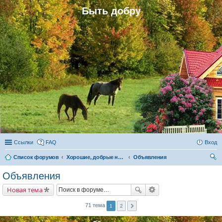
Быть добру
Ссылки
FAQ
Вход
Список форумов
Хорошие, добрые новости и их распространение в обществе
Объявления
ои
Объявления
ск
Новая тема
71 тема
1
2