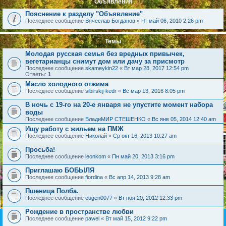
Объявления
Пояснение к разделу "Объявление"
Последнее сообщение
Вячеслав Богданов
«
Чт май 06, 2010 2:26 pm
Темы
Молодая русская семья без вредных привычек,
вегетарианцы снимут дом или дачу за присмотр
Последнее сообщение
skameykin22
«
Вт мар 28, 2017 12:54 pm
Ответы:
1
Масло холодного отжима
Последнее сообщение
sibirskij-kedr
«
Вс мар 13, 2016 8:05 pm
В ночь с 19-го на 20-е января не упустите момент набора
воды
Последнее сообщение
ВладиМИР СТЕШЕНКО
«
Вс янв 05, 2014 12:40 am
Ищу работу с жильем на ПМЖ
Последнее сообщение
Николай
«
Ср окт 16, 2013 10:27 am
Просьба!
Последнее сообщение
leonkom
«
Пн май 20, 2013 3:16 pm
Приглашаю БОБЫЛЯ
Последнее сообщение
fiordina
«
Вс апр 14, 2013 9:28 am
Пшеница Полба.
Последнее сообщение
eugen0077
«
Вт ноя 20, 2012 12:33 pm
Рождение в пространстве любви
Последнее сообщение
pawel
«
Вт май 15, 2012 9:22 pm