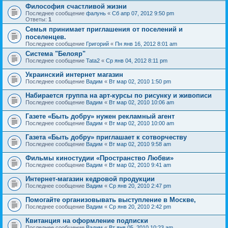
Философия счастливой жизни
Последнее сообщение
фалунь
«
Сб апр 07, 2012 9:50 pm
Ответы:
1
Семья принимает приглашения от поселений и
поселенцев.
Последнее сообщение
Григорий
«
Пн янв 16, 2012 8:01 am
Система "Белояр"
Последнее сообщение
Tata2
«
Ср янв 04, 2012 8:11 pm
Украинский интернет магазин
Последнее сообщение
Вадим
«
Вт мар 02, 2010 1:50 pm
Набирается группа на арт-курсы по рисунку и живописи
Последнее сообщение
Вадим
«
Вт мар 02, 2010 10:06 am
Газете «Быть добру» нужен рекламный агент
Последнее сообщение
Вадим
«
Вт мар 02, 2010 10:00 am
Газета «Быть добру» приглашает к сотворчеству
Последнее сообщение
Вадим
«
Вт мар 02, 2010 9:58 am
Фильмы киностудии «Пространство Любви»
Последнее сообщение
Вадим
«
Вт мар 02, 2010 9:41 am
Интернет-магазин кедровой продукции
Последнее сообщение
Вадим
«
Ср янв 20, 2010 2:47 pm
Помогайте организовывать выступление в Москве,
Последнее сообщение
Вадим
«
Ср янв 20, 2010 2:42 pm
Квитанция на оформление подписки
Последнее сообщение
Вадим
«
Вт янв 05, 2010 10:23 am