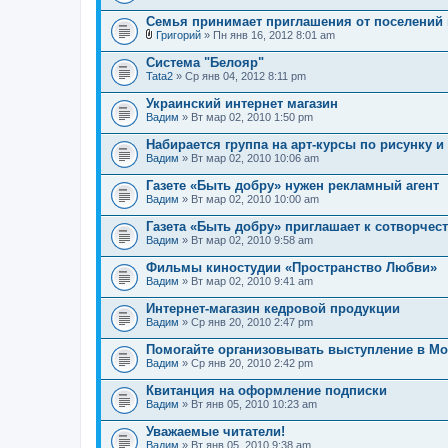
Семья принимает приглашения от поселений 
Григорий
» Пн янв 16, 2012 8:01 am
В
л
Система "Белояр"
о
Tata2
» Ср янв 04, 2012 8:11 pm
ж
е
Украинский интернет магазин
н
Вадим
и
» Вт мар 02, 2010 1:50 pm
я
Набирается группа на арт-курсы по рисунку 
Вадим
» Вт мар 02, 2010 10:06 am
Газете «Быть добру» нужен рекламный агент
Вадим
» Вт мар 02, 2010 10:00 am
Газета «Быть добру» приглашает к сотворчес
Вадим
» Вт мар 02, 2010 9:58 am
Фильмы киностудии «Пространство Любви»
Вадим
» Вт мар 02, 2010 9:41 am
Интернет-магазин кедровой продукции
Вадим
» Ср янв 20, 2010 2:47 pm
Помогайте организовывать выступление в Мо
Вадим
» Ср янв 20, 2010 2:42 pm
Квитанция на оформление подписки
Вадим
» Вт янв 05, 2010 10:23 am
Уважаемые читатели!
Вадим
» Вт янв 05, 2010 9:38 am