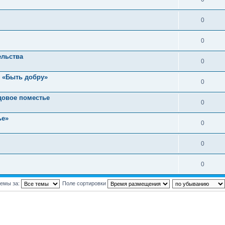
0
0
ельства
0
у «Быть добру»
0
довое поместье
0
ье»
0
0
0
темы за:
Поле сортировки