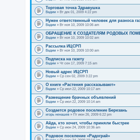
Торговая точка Здравушка
Вадим
» Вт дек 01, 2009 4:22 pm
Нужен ответственный человек для разноса газ
Вадим
» Вт ноя 10, 2009 10:06 am
ОБРАЩЕНИЕ К СОЗДАТЕЛЯМ РОДОВЫХ ПОМ
Вадим
» Вт ноя 10, 2009 10:02 am
Рассылка ИЦСРП
Вадим
» Вт ноя 10, 2009 10:00 am
Подписка на газету
Вадим
» Чт сен 17, 2009 7:15 am
Новый адрес ИЦСРП
Вадим
» Ср сен 02, 2009 3:22 pm
О книге «Растения рассказывают»
Вадим
» Ср июл 22, 2009 10:17 am
Размещение брачных объявлений
Вадим
» Ср июл 22, 2009 10:14 am
Создается родовое поселение Березань
игорь ненашев
» Пт июн 26, 2009 6:22 pm
Айда, кто хочет, чтобы приняли быстрее
Вадим
» Ср июн 24, 2009 10:36 am
Родовое поселение «Радограй»