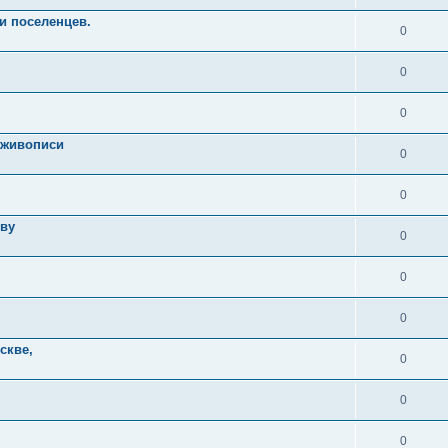
и поселенцев.
0
0
0
и живописи
0
0
тву
0
0
0
скве,
0
0
0