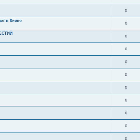
0
ет в Киеве
0
ЕСТИЙ
0
0
0
0
0
0
0
0
0