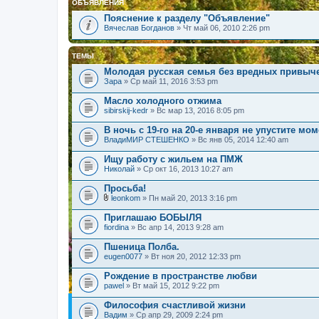
ОБЪЯВЛЕНИЯ
Пояснение к разделу "Объявление"
Вячеслав Богданов
» Чт май 06, 2010 2:26 pm
ТЕМЫ
Молодая русская семья без вредных привыче
Зара
» Ср май 11, 2016 3:53 pm
Масло холодного отжима
sibirskij-kedr
» Вс мар 13, 2016 8:05 pm
В ночь с 19-го на 20-е января не упустите мо
ВладиМИР СТЕШЕНКО
» Вс янв 05, 2014 12:40 am
Ищу работу с жильем на ПМЖ
Николай
» Ср окт 16, 2013 10:27 am
Просьба!
leonkom
» Пн май 20, 2013 3:16 pm
В
л
Приглашаю БОБЫЛЯ
о
fiordina
» Вс апр 14, 2013 9:28 am
ж
е
Пшеница Полба.
н
eugen0077
и
» Вт ноя 20, 2012 12:33 pm
я
Рождение в пространстве любви
pawel
» Вт май 15, 2012 9:22 pm
Философия счастливой жизни
Вадим
» Ср апр 29, 2009 2:24 pm