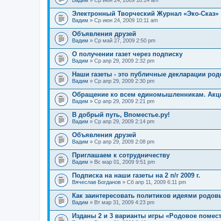
Вадим
» Ср июн 24, 2009 10:14 am
Электронный Творческий Журнал «Эко-Сказ»
Вадим
» Ср июн 24, 2009 10:11 am
Объявления друзей
Вадим
» Ср май 27, 2009 2:50 pm
О получении газет через подписку
Вадим
» Ср апр 29, 2009 2:32 pm
Наши газеты - это публичные декларации ро
Вадим
» Ср апр 29, 2009 2:30 pm
Обращение ко всем единомышленникам. Акц
Вадим
» Ср апр 29, 2009 2:21 pm
В добрый путь, Впоместье.ру!
Вадим
» Ср апр 29, 2009 2:14 pm
Объявления друзей
Вадим
» Ср апр 29, 2009 2:08 pm
Приглашаем к сотрудничеству
Вадим
» Вс мар 01, 2009 9:51 pm
Подписка на наши газеты на 2 п/г 2009 г.
Вячеслав Богданов
» Сб апр 11, 2009 6:11 pm
Как заинтересовать политиков идеями родов
Вадим
» Вт мар 31, 2009 4:23 pm
Изданы 2 и 3 варианты игры «Родовое помес