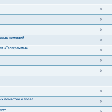
0
0
0
довых поместий
0
ия «Телеграммы»
0
0
0
1
0
ых поместий и посел
0
тье»
0