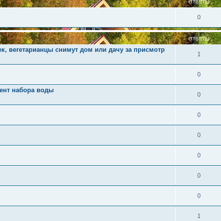
ОТВЕТЫ
0
ОТВЕТЫ
к, вегетарианцы снимут дом или дачу за присмотр
1
0
мент набора воды
0
0
0
0
0
0
1