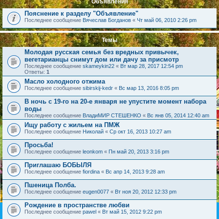
Объявления
Пояснение к разделу "Объявление"
Последнее сообщение
Вячеслав Богданов
«
Чт май 06, 2010 2:26 pm
Темы
Молодая русская семья без вредных привычек,
вегетарианцы снимут дом или дачу за присмотр
Последнее сообщение
skameykin22
«
Вт мар 28, 2017 12:54 pm
Ответы:
1
Масло холодного отжима
Последнее сообщение
sibirskij-kedr
«
Вс мар 13, 2016 8:05 pm
В ночь с 19-го на 20-е января не упустите момент набора
воды
Последнее сообщение
ВладиМИР СТЕШЕНКО
«
Вс янв 05, 2014 12:40 am
Ищу работу с жильем на ПМЖ
Последнее сообщение
Николай
«
Ср окт 16, 2013 10:27 am
Просьба!
Последнее сообщение
leonkom
«
Пн май 20, 2013 3:16 pm
Приглашаю БОБЫЛЯ
Последнее сообщение
fiordina
«
Вс апр 14, 2013 9:28 am
Пшеница Полба.
Последнее сообщение
eugen0077
«
Вт ноя 20, 2012 12:33 pm
Рождение в пространстве любви
Последнее сообщение
pawel
«
Вт май 15, 2012 9:22 pm