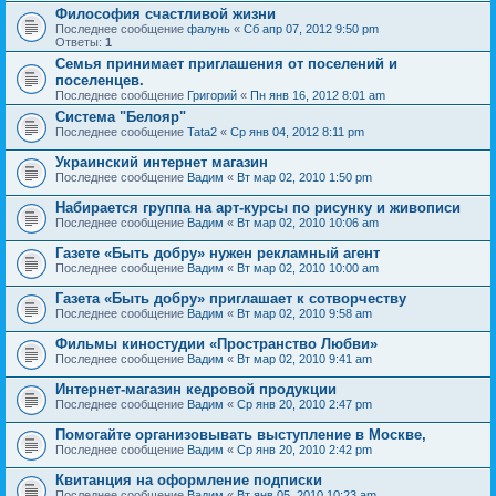
Философия счастливой жизни
Последнее сообщение
фалунь
«
Сб апр 07, 2012 9:50 pm
Ответы:
1
Семья принимает приглашения от поселений и
поселенцев.
Последнее сообщение
Григорий
«
Пн янв 16, 2012 8:01 am
Система "Белояр"
Последнее сообщение
Tata2
«
Ср янв 04, 2012 8:11 pm
Украинский интернет магазин
Последнее сообщение
Вадим
«
Вт мар 02, 2010 1:50 pm
Набирается группа на арт-курсы по рисунку и живописи
Последнее сообщение
Вадим
«
Вт мар 02, 2010 10:06 am
Газете «Быть добру» нужен рекламный агент
Последнее сообщение
Вадим
«
Вт мар 02, 2010 10:00 am
Газета «Быть добру» приглашает к сотворчеству
Последнее сообщение
Вадим
«
Вт мар 02, 2010 9:58 am
Фильмы киностудии «Пространство Любви»
Последнее сообщение
Вадим
«
Вт мар 02, 2010 9:41 am
Интернет-магазин кедровой продукции
Последнее сообщение
Вадим
«
Ср янв 20, 2010 2:47 pm
Помогайте организовывать выступление в Москве,
Последнее сообщение
Вадим
«
Ср янв 20, 2010 2:42 pm
Квитанция на оформление подписки
Последнее сообщение
Вадим
«
Вт янв 05, 2010 10:23 am