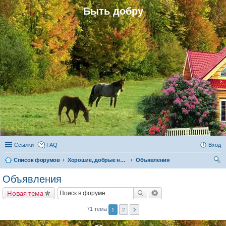
Быть добру
Ссылки
FAQ
Вход
Список форумов
Хорошие, добрые новости и их распространение в обществе
Объявления
ои
Объявления
ск
Новая тема
71 тема
1
2