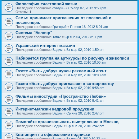
Философия счастливой жизни
Последнее сообщение
фалунь
«
Сб апр 07, 2012 9:50 pm
Ответы:
1
Семья принимает приглашения от поселений и
поселенцев.
Последнее сообщение
Григорий
«
Пн янв 16, 2012 8:01 am
Система "Белояр"
Последнее сообщение
Tata2
«
Ср янв 04, 2012 8:11 pm
Украинский интернет магазин
Последнее сообщение
Вадим
«
Вт мар 02, 2010 1:50 pm
Набирается группа на арт-курсы по рисунку и живописи
Последнее сообщение
Вадим
«
Вт мар 02, 2010 10:06 am
Газете «Быть добру» нужен рекламный агент
Последнее сообщение
Вадим
«
Вт мар 02, 2010 10:00 am
Газета «Быть добру» приглашает к сотворчеству
Последнее сообщение
Вадим
«
Вт мар 02, 2010 9:58 am
Фильмы киностудии «Пространство Любви»
Последнее сообщение
Вадим
«
Вт мар 02, 2010 9:41 am
Интернет-магазин кедровой продукции
Последнее сообщение
Вадим
«
Ср янв 20, 2010 2:47 pm
Помогайте организовывать выступление в Москве,
Последнее сообщение
Вадим
«
Ср янв 20, 2010 2:42 pm
Квитанция на оформление подписки
Последнее сообщение
Вадим
«
Вт янв 05, 2010 10:23 am