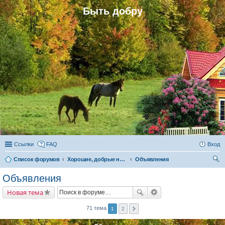
Быть добру
Ссылки
FAQ
Вход
Список форумов
Хорошие, добрые новости и их распространение в обществе
Объявления
ои
Объявления
ск
Новая тема
71 тема
1
2