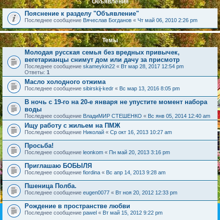
Объявления
Пояснение к разделу "Объявление"
Последнее сообщение
Вячеслав Богданов
«
Чт май 06, 2010 2:26 pm
Темы
Молодая русская семья без вредных привычек,
вегетарианцы снимут дом или дачу за присмотр
Последнее сообщение
skameykin22
«
Вт мар 28, 2017 12:54 pm
Ответы:
1
Масло холодного отжима
Последнее сообщение
sibirskij-kedr
«
Вс мар 13, 2016 8:05 pm
В ночь с 19-го на 20-е января не упустите момент набора
воды
Последнее сообщение
ВладиМИР СТЕШЕНКО
«
Вс янв 05, 2014 12:40 am
Ищу работу с жильем на ПМЖ
Последнее сообщение
Николай
«
Ср окт 16, 2013 10:27 am
Просьба!
Последнее сообщение
leonkom
«
Пн май 20, 2013 3:16 pm
Приглашаю БОБЫЛЯ
Последнее сообщение
fiordina
«
Вс апр 14, 2013 9:28 am
Пшеница Полба.
Последнее сообщение
eugen0077
«
Вт ноя 20, 2012 12:33 pm
Рождение в пространстве любви
Последнее сообщение
pawel
«
Вт май 15, 2012 9:22 pm