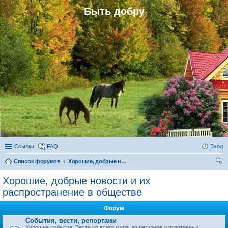
Быть добру
Ссылки
FAQ
Вход
Список форумов
Хорошие, добрые новости и их распространение в обществе
ои
Хорошие, добрые новости и их
ск
распространение в обществе
Форум
События, вести, репортажи
Хорошие события. Вести со всего мира, из регионов о позитивных