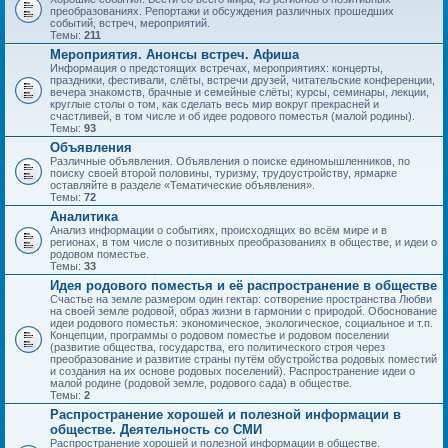
преобразованиях. Репортажи и обсуждения различных прошедших
событий, встреч, мероприятий.
Темы:
211
Мероприятия. Анонсы встреч. Афиша
Информация о предстоящих встречах, мероприятиях: концерты,
праздники, фестивали, слёты, встречи друзей, читательские конференции,
вечера знакомств, брачные и семейные слёты; курсы, семинары, лекции,
круглые столы о том, как сделать весь мир вокруг прекрасней и
счастливей, в том числе и об идее родового поместья (малой родины).
Темы:
93
Объявления
Различные объявления. Объявления о поиске единомышленников, по
поиску своей второй половины, туризму, трудоустройству, ярмарке
оставляйте в разделе «Тематические объявления».
Темы:
72
Аналитика
Анализ информации о событиях, происходящих во всём мире и в
регионах, в том числе о позитивных преобразованиях в обществе, и идеи о
родовом поместье.
Темы:
33
Идея родового поместья и её распространение в обществе
Счастье на земле размером один гектар: сотворение пространства Любви
на своей земле родовой, образ жизни в гармонии с природой. Обоснование
идеи родового поместья: экономическое, экологическое, социальное и т.п.
Концепции, программы о родовом поместье и родовом поселении
(развитие общества, государства, его политического строя через
преобразование и развитие страны путём обустройства родовых поместий
и создания на их основе родовых поселений). Распространение идеи о
малой родине (родовой земле, родового сада) в обществе.
Темы:
2
Распространение хорошей и полезной информации в
обществе. Деятельность со СМИ
Распространение хорошей и полезной информации в обществе.