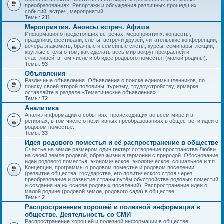
преобразованиях. Репортажи и обсуждения различных прошедших
событий, встреч, мероприятий.
Темы:
211
Мероприятия. Анонсы встреч. Афиша
Информация о предстоящих встречах, мероприятиях: концерты,
праздники, фестивали, слёты, встречи друзей, читательские конференции,
вечера знакомств, брачные и семейные слёты; курсы, семинары, лекции,
круглые столы о том, как сделать весь мир вокруг прекрасней и
счастливей, в том числе и об идее родового поместья (малой родины).
Темы:
93
Объявления
Различные объявления. Объявления о поиске единомышленников, по
поиску своей второй половины, туризму, трудоустройству, ярмарке
оставляйте в разделе «Тематические объявления».
Темы:
72
Аналитика
Анализ информации о событиях, происходящих во всём мире и в
регионах, в том числе о позитивных преобразованиях в обществе, и идеи о
родовом поместье.
Темы:
33
Идея родового поместья и её распространение в обществе
Счастье на земле размером один гектар: сотворение пространства Любви
на своей земле родовой, образ жизни в гармонии с природой. Обоснование
идеи родового поместья: экономическое, экологическое, социальное и т.п.
Концепции, программы о родовом поместье и родовом поселении
(развитие общества, государства, его политического строя через
преобразование и развитие страны путём обустройства родовых поместий
и создания на их основе родовых поселений). Распространение идеи о
малой родине (родовой земле, родового сада) в обществе.
Темы:
2
Распространение хорошей и полезной информации в
обществе. Деятельность со СМИ
Распространение хорошей и полезной информации в обществе.