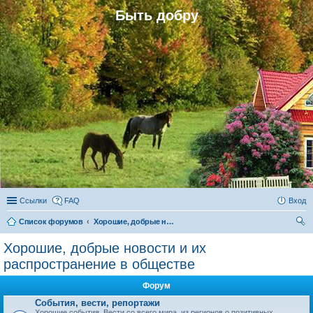
Быть добру
Ссылки
FAQ
Вход
Список форумов
Хорошие, добрые новости и их распространение в обществе
ои
Хорошие, добрые новости и их
ск
распространение в обществе
Форум
События, вести, репортажи
Хорошие события. Вести со всего мира, из регионов о позитивных